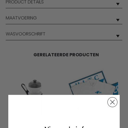
PRODUCT DETAILS
MAATVOERING
WASVOORSCHRIFT
GERELATEERDE PRODUCTEN