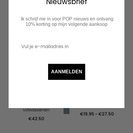
Nieuwsbrief
HLTC bidon jeugd
HLTC lustrum polo
volwassenen
€
12.95
Ik schrijf me in voor POP nieuws en ontvang
€
34.95
10% korting op mijn volgende aankoop
AANMELDEN
HLTC lustrum sweater
HLTC sport t-shirt jeugd
volwassenen
Prijsklas
€
19.95
-
€
27.50
€
42.50
€19.95
tot