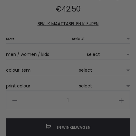
€
42.50
BEKIJK MAATTABEL EN KLEUREN
size
men / women / kids
colour item
print colour
HLTC
vest
met
rits
IN WINKELWAGEN
jeugd