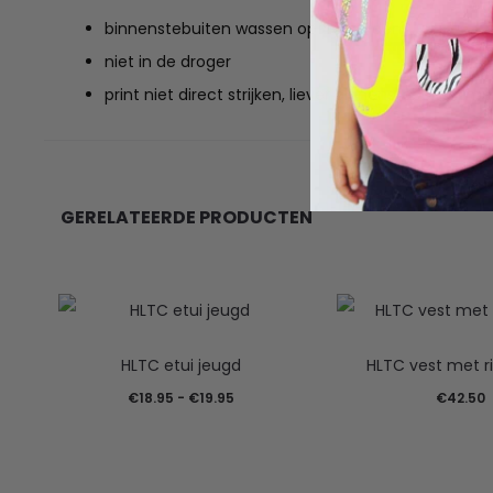
binnenstebuiten wassen op 40 graden
niet in de droger
print niet direct strijken, liever binnenstebuiten
GERELATEERDE PRODUCTEN
HLTC etui jeugd
HLTC vest met ri
Prijsklasse:
€
18.95
-
€
19.95
€
42.50
€18.95
tot