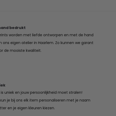
tot
€47.50
hand bedrukt
prints worden met liefde ontworpen en met de hand
in ons eigen atelier in Haarlem. Zo kunnen we garant
r de mooiste kwaliteit.
iek
is uniek en jouw persoonlijkheid moet stralen!
un je bij ons elk item personaliseren met je naam
tter en je eigen kleuren kiezen.