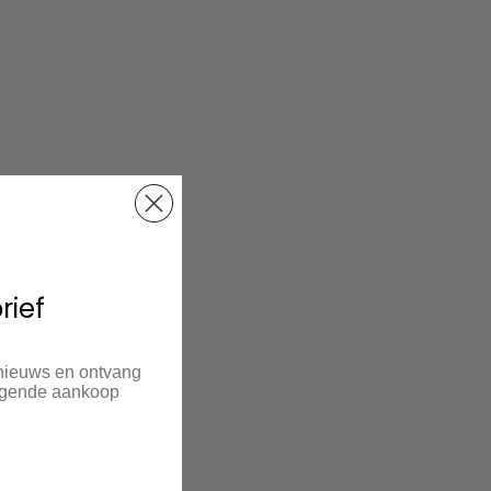
rief
 nieuws en ontvang
olgende aankoop