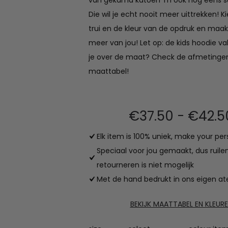
van gekamd katoen ‘m ook nog eens s
Die wil je echt nooit meer uittrekken! Kie
trui en de kleur van de opdruk en maa
meer van jou! Let op: de kids hoodie val
je over de maat? Check de afmetinge
maattabel!
€
37.50
-
€
42.5
Elk item is 100% uniek, make your per
Speciaal voor jou gemaakt, dus ruile
retourneren is niet mogelijk
Met de hand bedrukt in ons eigen ate
BEKIJK MAATTABEL EN KLEUR