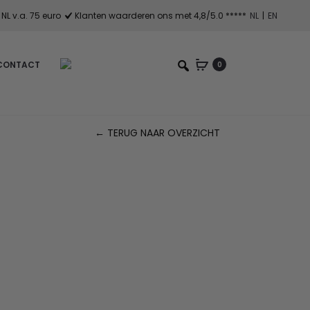
NL v.a. 75 euro
Klanten waarderen ons met 4,8/5.0 *****
NL
|
EN
CONTACT
0
← TERUG NAAR OVERZICHT
Pr
na