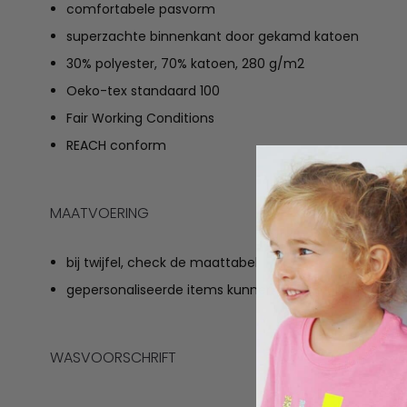
comfortabele pasvorm
superzachte binnenkant door gekamd katoen
30% polyester, 70% katoen, 280 g/m2
Oeko-tex standaard 100
Fair Working Conditions
REACH conform
MAATVOERING
bij twijfel, check de maattabel
gepersonaliseerde items kunnen niet geruild worden
WASVOORSCHRIFT