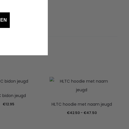
DEN
 bidon jeugd
HLTC hoodie met naam jeugd
€
12.95
Prijsklasse:
€
42.50
-
€
47.50
€42.50