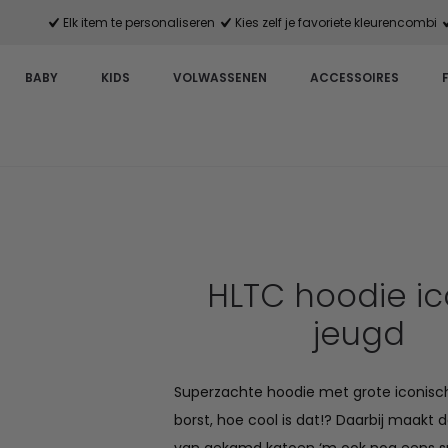
Elk item te personaliseren
Kies zelf je favoriete kleurencombi
BABY
KIDS
VOLWASSENEN
ACCESSOIRES
HLTC hoodie ic
jeugd
Superzachte hoodie met grote iconisch
borst, hoe cool is dat!? Daarbij maakt 