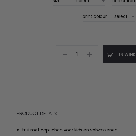
size
colour ite
print colour
HLTC
IN WIN
hoodie
iconic
jeugd
aantal
PRODUCT DETAILS
trui met capuchon voor kids en volwassenen