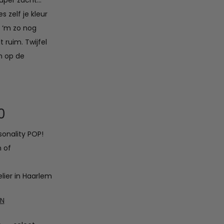
uper zacht…
s zelf je kleur
k ‘m zo nog
t ruim. Twijfel
n op de
Prijsklasse:
0
sonality POP!
€37.50
n of
tot
lier in Haarlem
€42.50
EN