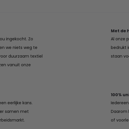
€27.50
Met de 
jou ingekocht. Zo
Al onze 
en we niets weg te
bedrukt 
voor duurzaam textiel
staan voo
zen vanuit onze
100% un
en eerlijke kans.
Iedereen 
lier samen met
Daarom k
rbeidsmarkt.
of voorle