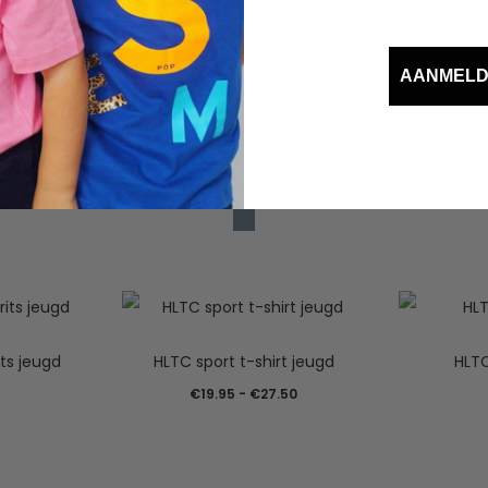
AANMEL
 met een theedoek eroverheen
ts jeugd
HLTC sport t-shirt jeugd
HLTC
Prijsklasse:
€
19.95
-
€
27.50
€19.95
tot