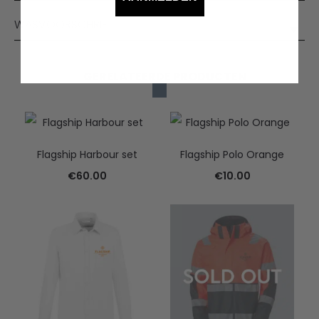
WASVOORSCHRIFT
GERELATEERDE PRODUCTEN
Flagship Harbour set
Flagship Polo Orange
€
60.00
€
10.00