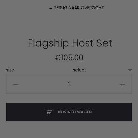
← TERUG NAAR OVERZICHT
P
n
Flagship Host Set
€
105.00
size
Flagship
Host
Set
aantal
IN WINKELWAGEN