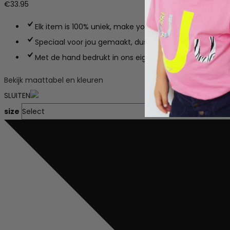
€
33.95
Elk item is 100% uniek, make your personality POP!
Speciaal voor jou gemaakt, dus ruilen of retourneren is
Met de hand bedrukt in ons eigen atelier in Haarlem
Bekijk maattabel en kleuren
SLUITEN
size