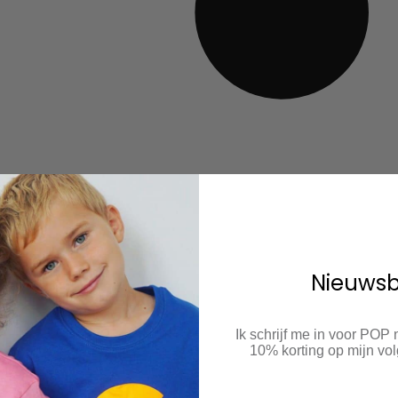
Nieuwsb
Ik schrijf me in voor POP
10% korting op mijn v