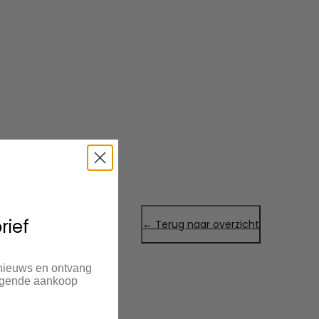
rief
← Terug naar overzicht
 nieuws en ontvang
olgende aankoop