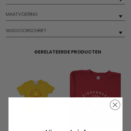
MAATVOERING
WASVOORSCHRIFT
GERELATEERDE PRODUCTEN