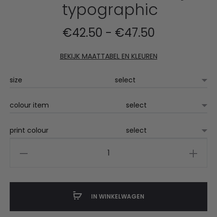
typographic
Prijsklasse:
€
42.50
-
€
47.50
€42.50
BEKIJK MAATTABEL EN KLEUREN
tot
size
€47.50
colour item
print colour
Eindenhout
baseball
jas
typographic
IN WINKELWAGEN
aantal