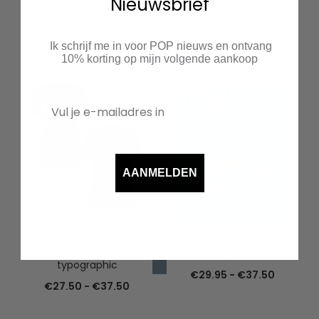
Nieuwsbrief
Eindenhout t-shirt iconic
Eindenhout sweater
iconic
Prijsklasse:
€
22.50
-
€
27.50
Prijsklas
€
29.95
-
€
37.50
Ik schrijf me in voor POP nieuws en ontvang
€22.50
10% korting op mijn volgende aankoop
€29.95
tot
tot
€27.50
€37.50
AANMELDEN
Eindenhout sport t-shirt
Eindenhout sweater
met (team)naam
typographic
typographic
Prijsklas
€
29.95
-
€
37.50
Prijsklasse:
€
27.50
-
€
37.50
€29.95
€27.50
tot