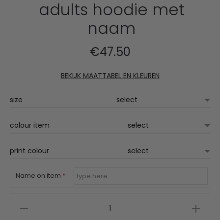
adults hoodie met
naam
€
47.50
BEKIJK MAATTABEL EN KLEUREN
size
colour item
print colour
Name on item
*
De
Zonneruiters