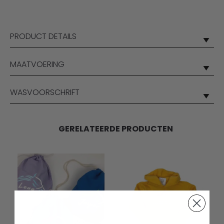
PRODUCT DETAILS
MAATVOERING
WASVOORSCHRIFT
GERELATEERDE PRODUCTEN