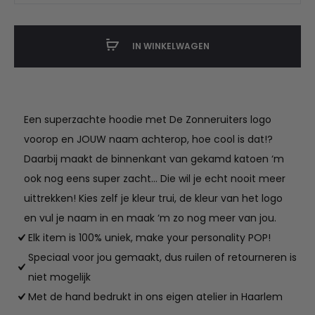
teens
/
IN WINKELWAGEN
adults
hoodie
met
naam
Een superzachte hoodie met De Zonneruiters logo
aantal
voorop en JOUW naam achterop, hoe cool is dat!?
Daarbij maakt de binnenkant van gekamd katoen ‘m
ook nog eens super zacht… Die wil je echt nooit meer
uittrekken! Kies zelf je kleur trui, de kleur van het logo
en vul je naam in en maak ‘m zo nog meer van jou.
Elk item is 100% uniek, make your personality POP!
Speciaal voor jou gemaakt, dus ruilen of retourneren is
niet mogelijk
Met de hand bedrukt in ons eigen atelier in Haarlem