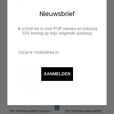
Nieuwsbrief
De Zonneruiters
De Zonneruiters kids
trekkoord rugzakje met
hoodie
Ik schrijf me in voor POP nieuws en ontvang
naam
10% korting op mijn volgende aankoop
€
37.50
€
15.95
AANMELDEN
De Zonneruiters teens /
De Zonneruiters kids