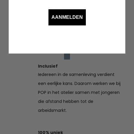
Al onze prints worden met liefde
ontworpen en met de hand bedrukt in
AANMELDEN
ons eigen atelier in Haarlem. Zo kunnen
we garant staan voor de mooiste
kwaliteit.
Inclusief
Iedereen in de samenleving verdient
een eerlijke kans. Daarom werken we bij
POP in het atelier samen met jongeren
die afstand hebben tot de
arbeidsmarkt.
100% uniek