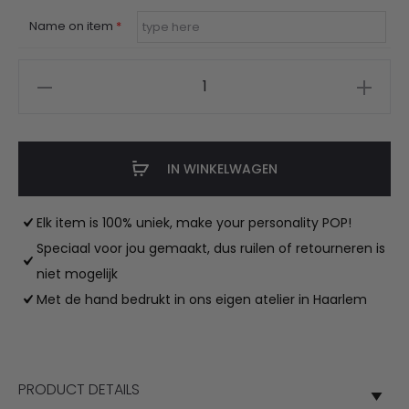
Name on item
*
DBC
showteam
schoenentasje
met
IN WINKELWAGEN
naam
aantal
Elk item is 100% uniek, make your personality POP!
Speciaal voor jou gemaakt, dus ruilen of retourneren is
niet mogelijk
Met de hand bedrukt in ons eigen atelier in Haarlem
PRODUCT DETAILS