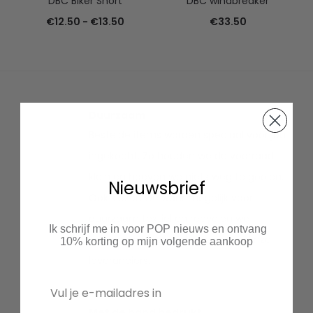
DBC Biker Short
DBC windbreaker
Prijsklasse:
€
12.50
-
€
13.50
€
33.50
€12.50
tot
€13.50
Duurzaam
Bestelde items worden speciaal voor jou
ingekocht. Zo houden we de voorraad
klein en hoeven we niets weg te gooien.
Nieuwsbrief
Ook kiezen we waar mogelijk voor
duurzaam textiel en recyclen we
Ik schrijf me in voor POP nieuws en ontvang
kartonnen verzenddozen vanuit onze
10% korting op mijn volgende aankoop
leveranciers.
Met de hand bedrukt