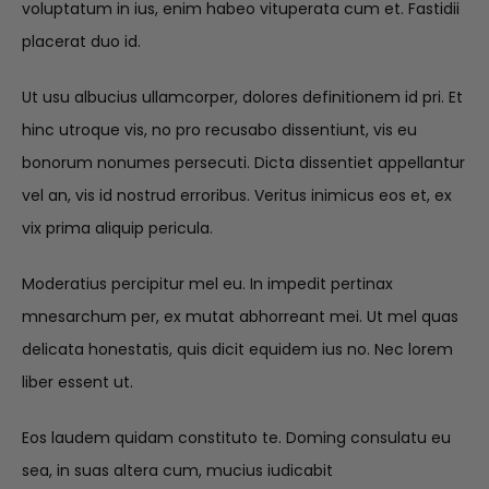
voluptatum in ius, enim habeo vituperata cum et. Fastidii
placerat duo id.
Ut usu albucius ullamcorper, dolores definitionem id pri. Et
hinc utroque vis, no pro recusabo dissentiunt, vis eu
bonorum nonumes persecuti. Dicta dissentiet appellantur
vel an, vis id nostrud erroribus. Veritus inimicus eos et, ex
vix prima aliquip pericula.
Moderatius percipitur mel eu. In impedit pertinax
mnesarchum per, ex mutat abhorreant mei. Ut mel quas
delicata honestatis, quis dicit equidem ius no. Nec lorem
liber essent ut.
Eos laudem quidam constituto te. Doming consulatu eu
sea, in suas altera cum, mucius iudicabit