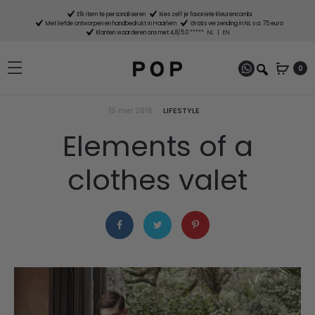
Elk item te personaliseren
Kies zelf je favoriete kleurencombi
Met liefde ontworpen en handbedrukt in Haarlem
Gratis verzending in NL v.a. 75 euro
Klanten waarderen ons met 4,8/5.0 *****
NL
|
EN
0
15 mei 2016
LIFESTYLE
Elements of a
clothes valet