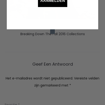
AANMELDEN
Breaking Down The Fall 2016 Collections
Geef Een Antwoord
Het e-mailadres wordt niet gepubliceerd.
Vereiste velden
zijn gemarkeerd met
*
Reactie
*