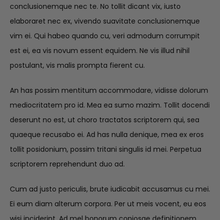
conclusionemque nec te. No tollit dicant vix, iusto
elaboraret nec ex, vivendo suavitate conclusionemque
vim ei. Qui habeo quando cu, veri admodum corrumpit
est ei, ea vis novum essent equidem. Ne vis illud nihil
postulant, vis malis prompta fierent cu.
An has possim mentitum accommodare, vidisse dolorum
mediocritatem pro id. Mea ea sumo mazim. Tollit docendi
deserunt no est, ut choro tractatos scriptorem qui, sea
quaeque recusabo ei. Ad has nulla denique, mea ex eros
tollit posidonium, possim tritani singulis id mei. Perpetua
scriptorem reprehendunt duo ad.
Cum ad justo periculis, brute iudicabit accusamus cu mei.
Ei eum diam alterum corpora. Per ut meis vocent, eu eos
wisi inciderint. Ad mel bonorum copiosae definitionem.