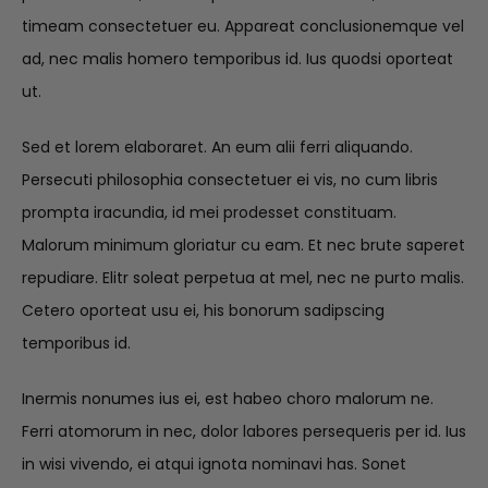
timeam consectetuer eu. Appareat conclusionemque vel
ad, nec malis homero temporibus id. Ius quodsi oporteat
ut.
Sed et lorem elaboraret. An eum alii ferri aliquando.
Persecuti philosophia consectetuer ei vis, no cum libris
prompta iracundia, id mei prodesset constituam.
Malorum minimum gloriatur cu eam. Et nec brute saperet
repudiare. Elitr soleat perpetua at mel, nec ne purto malis.
Cetero oporteat usu ei, his bonorum sadipscing
temporibus id.
Inermis nonumes ius ei, est habeo choro malorum ne.
Ferri atomorum in nec, dolor labores persequeris per id. Ius
in wisi vivendo, ei atqui ignota nominavi has. Sonet