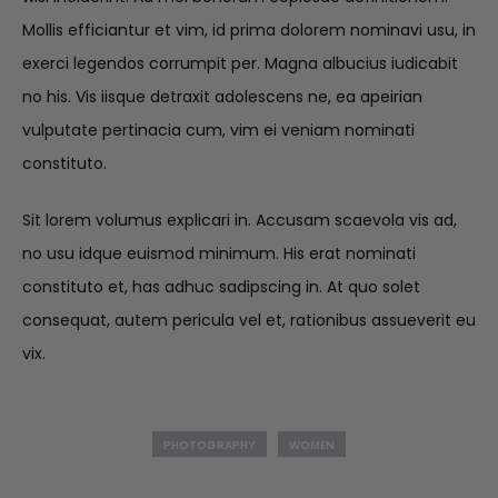
Mollis efficiantur et vim, id prima dolorem nominavi usu, in
exerci legendos corrumpit per. Magna albucius iudicabit
no his. Vis iisque detraxit adolescens ne, ea apeirian
vulputate pertinacia cum, vim ei veniam nominati
constituto.
Sit lorem volumus explicari in. Accusam scaevola vis ad,
no usu idque euismod minimum. His erat nominati
constituto et, has adhuc sadipscing in. At quo solet
consequat, autem pericula vel et, rationibus assueverit eu
vix.
PHOTOGRAPHY
WOMEN