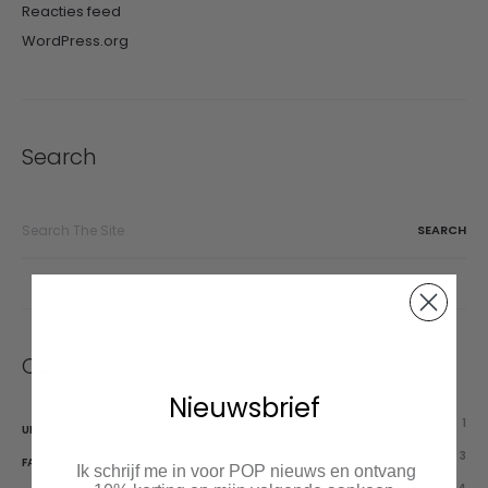
Reacties feed
WordPress.org
Search
Search
for:
Categories
Nieuwsbrief
1
UNCATEGORIZED
3
FASHION
Ik schrijf me in voor POP nieuws en ontvang