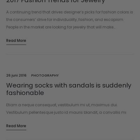
2017 Fashion Trends for Jewelry
A continuing trend that drives designer’s picks for fashion colors is
the consumers’ drive for individuality, fashion, and escapism.
People in the market are looking for jewelry that will make…
Read More
26 juni 2016
PHOTOGRAPHY
Wearing socks with sandals is suddenly
fashionable
Etiam a neque consequat, vestibulum mi ut, maximus dui.
Vestibulum pellentesque justo id mauris blandit, a convallis mi
pellentesque. Cras aliquet lacus in dapibus fermentum. Mauris
Read More
vitae mollis dui. Sed…