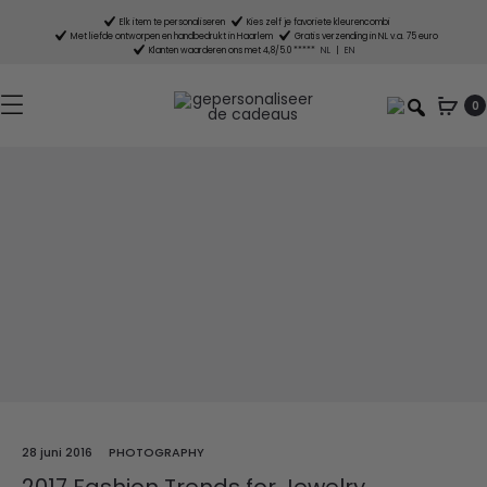
Elk item te personaliseren
Kies zelf je favoriete kleurencombi
Met liefde ontworpen en handbedrukt in Haarlem
Gratis verzending in NL v.a. 75 euro
Klanten waarderen ons met 4,8/5.0 *****
NL
|
EN
0
28 juni 2016
PHOTOGRAPHY