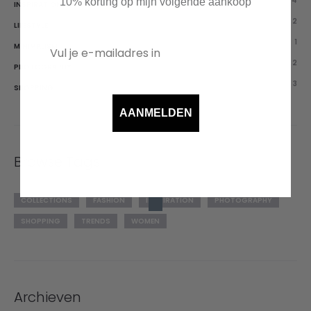
4
10% korting op mijn volgende aankoop
INSPIRATION
2
LIFESTYLE
1
MINIMALISM
2
PHOTOGRAPHY
3
SHOPPING
AANMELDEN
Browse Tags
COLLECTIONS
FASHION
INSPIRATION
PHOTOGRAPHY
SHOPPING
TRENDS
WOMEN
Archieven