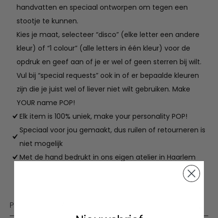
handvatten en speciaal ontworpen om tegen een
stootje te kunnen.
Kies je maat, selecteer “disco” (elke letter een andere
kleur) of “1 colour” (alle letters in één kleur) voor de
opdruk en geef aan of je er wel of geen sterren bij wilt.
Vul bij “special requests” ook in of er bepaalde kleuren
zijn die je juist wel of liever niet wilt gebruiken. Make
YOUR name POP!
Elk item is 100% uniek, make your personality POP!
Speciaal voor jou gemaakt, dus ruilen of retourneren is
niet mogelijk
Met de hand bedrukt in ons eigen atelier in Haarlem
PRODUCT DETAILS