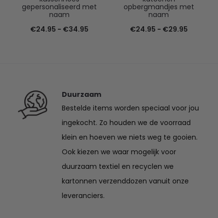
gepersonaliseerd met
opbergmandjes met
naam
naam
Prijsklasse:
Prijsklas
€
24.95
-
€
34.95
€
24.95
-
€
29.95
€24.95
€24.95
tot
tot
€34.95
€29.95
Duurzaam
Bestelde items worden speciaal voor jou
ingekocht. Zo houden we de voorraad
klein en hoeven we niets weg te gooien.
Ook kiezen we waar mogelijk voor
duurzaam textiel en recyclen we
kartonnen verzenddozen vanuit onze
leveranciers.