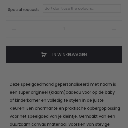
Special requests
speelgoedmand
gepersonaliseerd
met
naam
IN WINKELWAGEN
aantal
Deze speelgoedmand gepersonaliseerd met naam is
een super origineel (kraam)cadeau voor op de baby
of kinderkamer en volledig te stylen in de juiste
kleuren! Een charmante en praktische opbergoplossing
voor het speelgoed van je kleintje. Gemaakt van een
duurzaam canvas materiaal, voorzien van stevige