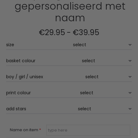
gepersonaliseerd met
naam
Prijsklasse:
€
29.95
-
€
39.95
size
€29.95
tot
basket colour
€39.95
boy / girl / unisex
print colour
add stars
Name on item
*