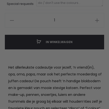
Special requests
toilettas
gepersonaliseerd
met
naam
IN WINKELWAGEN
aantal
Het allerleukste cadeautje voor jezelf, ’n vriend(in),
opa, oma, papa, maar ook het perfecte moederdag of
juffen cadeau! De pouch heeft ’n handige blokbodem
en is gemaakt van mooie stevige katoen. Perfect voor
make-up, pennen, snoertjes, luiers en andere
frummels die je graag bij elkaar wilt houden! Kies zelf je
favoriete kleur pouch en selecteer “disco” of “1 colour”