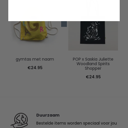
gymtas met naam
POP x Saskia Juliette
Woodland Spirits
€
24.95
Shopper
€
24.95
Duurzaam
Bestelde items worden speciaal voor jou