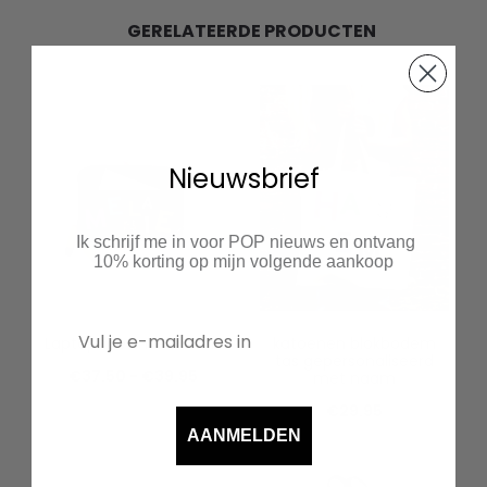
GERELATEERDE PRODUCTEN
Nieuwsbrief
Ik schrijf me in voor POP nieuws en ontvang
10% korting op mijn volgende aankoop
Laptophoes met naam
katoenen blokbodem
tas gepersonaliseerd
Prijsklasse:
€
37.50
-
€
39.95
met naam
€37.50
€
29.95
AANMELDEN
tot
€39.95