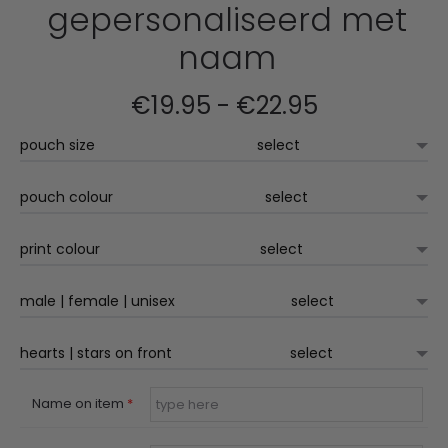
gepersonaliseerd met
naam
Prijsklasse:
€
19.95
-
€
22.95
pouch size
€19.95
tot
pouch colour
€22.95
print colour
male | female | unisex
hearts | stars on front
Name on item
*