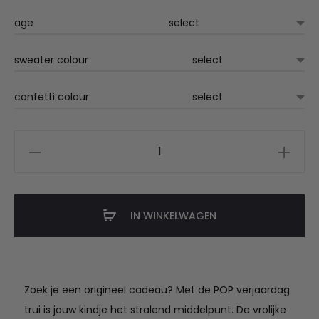
€39.95
age
sweater colour
confetti colour
baby
&
kids
verjaardag
IN WINKELWAGEN
trui
met
leeftijd
aantal
Zoek je een origineel cadeau? Met de POP verjaardag
trui is jouw kindje het stralend middelpunt. De vrolijke