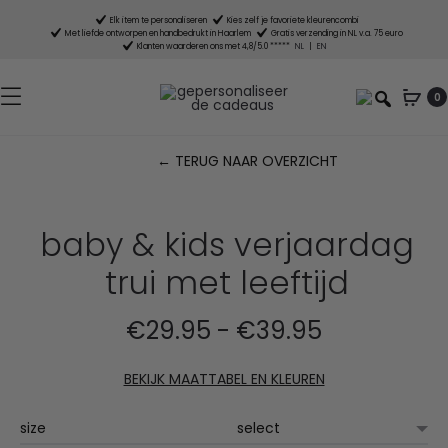
Elk item te personaliseren
Kies zelf je favoriete kleurencombi
Met liefde ontworpen en handbedrukt in Haarlem
Gratis verzending in NL v.a. 75 euro
Klanten waarderen ons met 4,8/5.0 *****
NL
|
EN
0
← TERUG NAAR OVERZICHT
P
n
baby & kids verjaardag
trui met leeftijd
Prijsklasse:
€
29.95
-
€
39.95
€29.95
BEKIJK MAATTABEL EN KLEUREN
tot
size