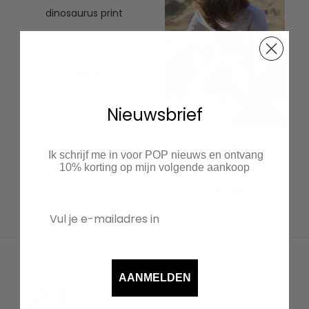
kids trui met dinosaurus
print
€
34.95
Nieuwsbrief
gepersonaliseerde
Ik schrijf me in voor POP nieuws en ontvang
sweater met galaxy
letter
10% korting op mijn volgende aankoop
€
44.95
AANMELDEN
Duurzaam
Bestelde items worden speciaal voor jou