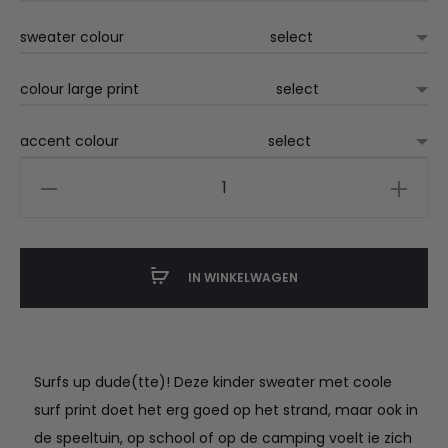
sweater colour
colour large print
accent colour
sweater
surf
paradise
aantal
IN WINKELWAGEN
Surfs up dude(tte)! Deze kinder sweater met coole
surf print doet het erg goed op het strand, maar ook in
de speeltuin, op school of op de camping voelt ie zich