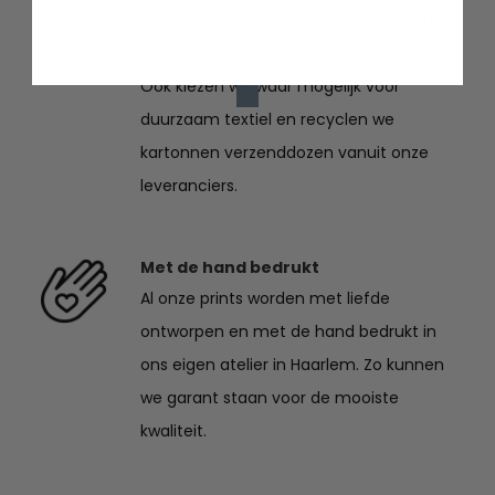
ingekocht. Zo houden we de voorraad
klein en hoeven we niets weg te gooien.
Ook kiezen we waar mogelijk voor
duurzaam textiel en recyclen we
kartonnen verzenddozen vanuit onze
leveranciers.
Met de hand bedrukt
Al onze prints worden met liefde
ontworpen en met de hand bedrukt in
ons eigen atelier in Haarlem. Zo kunnen
we garant staan voor de mooiste
kwaliteit.