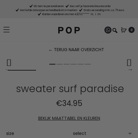
Elk item te personaliseren
Kies zelf je favoriete kleurencombi
Met liefde ontworpen en handbedrukt in Haarlem
Gratis verzending in NL v.a. 75 euro
Klanten waarderen ons met 4,8/5.0 *****
NL
|
EN
0
← TERUG NAAR OVERZICHT
P
n
sweater surf paradise
€
34.95
BEKIJK MAATTABEL EN KLEUREN
size