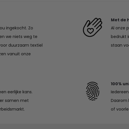
Met de 
jou ingekocht. Zo
Al onze 
en we niets weg te
bedrukt 
voor duurzaam textiel
staan voo
zen vanuit onze
100% un
en eerlijke kans.
Iedereen 
lier samen met
Daarom k
rbeidsmarkt.
of voorle