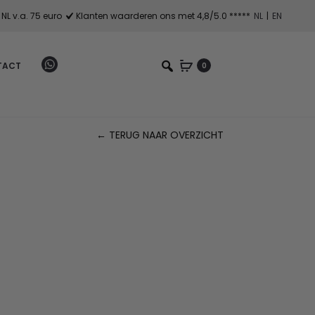
NL v.a. 75 euro
Klanten waarderen ons met 4,8/5.0 *****
NL
|
EN
TACT
0
← TERUG NAAR OVERZICHT
Pr
na