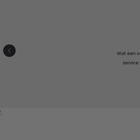
Mooi product
maal naar wens. Fijne communicatie, ik ga hier zeker
Wat een or
vaker bestellen.
service
';