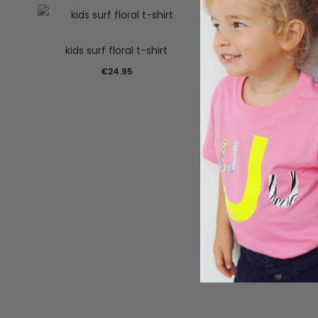
kids surf floral t-shirt
kids t-shirt met
€
24.95
€
24.95