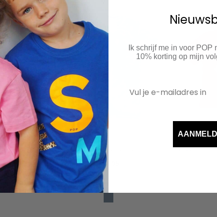
Nieuwsb
 palmboom
Ik schrijf me in voor POP
10% korting op mijn v
AANMEL
kids neon ijsjes t-shirt
kids letter
€
24.95