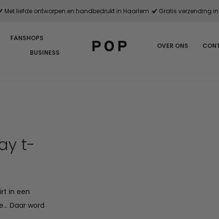
Met liefde ontworpen en handbedrukt in Haarlem
Gratis verzending in 
FANSHOPS
OVER ONS
CON
BUSINESS
ay t-
rt in een
ie… Daar word