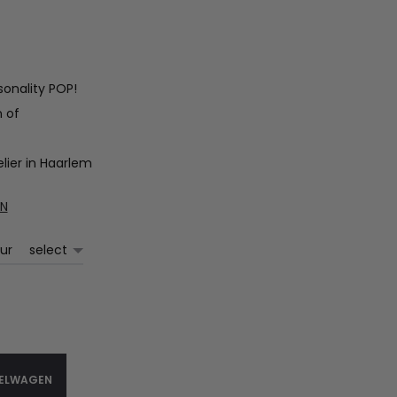
sonality POP!
n of
lier in Haarlem
EN
our
KELWAGEN