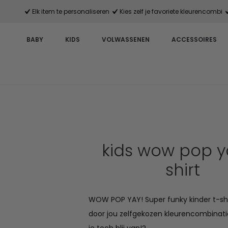
Elk item te personaliseren
Kies zelf je favoriete kleurencombi
BABY
KIDS
VOLWASSENEN
ACCESSOIRES
kids wow pop y
shirt
WOW POP YAY! Super funky kinder t-shi
door jou zelfgekozen kleurencombinat