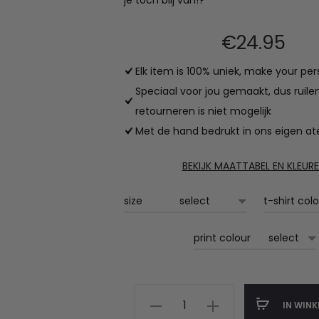
je toch blij van!?
€
24.95
Elk item is 100% uniek, make your per
Speciaal voor jou gemaakt, dus ruile
retourneren is niet mogelijk
Met de hand bedrukt in ons eigen ate
BEKIJK MAATTABEL EN KLEUR
size
t-shirt col
print colour
kids
IN WIN