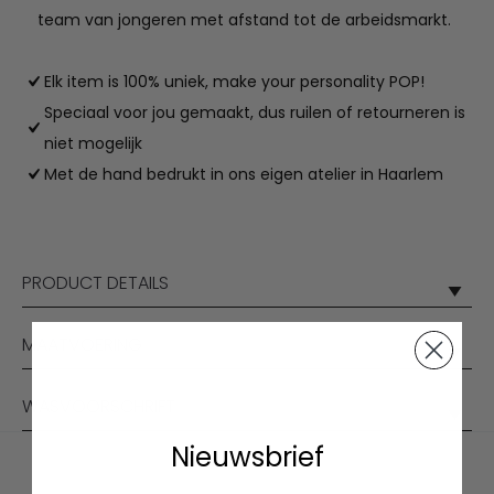
team van jongeren met afstand tot de arbeidsmarkt.
Elk item is 100% uniek, make your personality POP!
Speciaal voor jou gemaakt, dus ruilen of retourneren is
niet mogelijk
Met de hand bedrukt in ons eigen atelier in Haarlem
PRODUCT DETAILS
MAATVOERING
WASVOORSCHRIFT
Nieuwsbrief