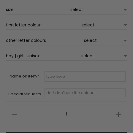
€44.95.
€39.95.
size
first letter colour
other letter colours
boy | girl | unisex
Name on item
*
Special requests
kids
sweater
met