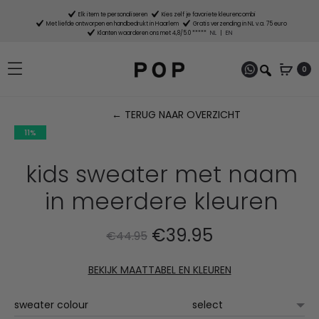
Elk item te personaliseren
Kies zelf je favoriete kleurencombi
Met liefde ontworpen en handbedrukt in Haarlem
Gratis verzending in NL v.a. 75 euro
Klanten waarderen ons met 4,8/5.0 *****
NL
|
EN
0
← TERUG NAAR OVERZICHT
11%
P
n
kids sweater met naam
in meerdere kleuren
Oorspronkelijke
Huidige
€
39.95
€
44.95
prijs
prijs
BEKIJK MAATTABEL EN KLEUREN
was:
is:
sweater colour