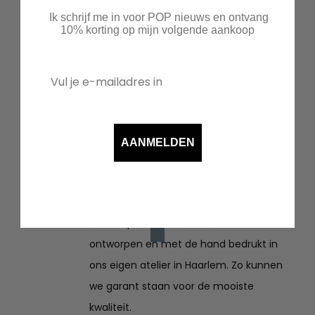
Duurzaam
Ik schrijf me in voor POP nieuws en ontvang
Bestelde items worden speciaal voor jou
10% korting op mijn volgende aankoop
ingekocht. Zo houden we de voorraad
klein en hoeven we niets weg te gooien.
Ook kiezen we waar mogelijk voor
duurzaam textiel en recyclen we
kartonnen verzenddozen vanuit onze
AANMELDEN
leveranciers.
Met de hand bedrukt
Al onze prints worden met liefde
ontworpen en met de hand bedrukt in
ons eigen atelier in Haarlem. Zo kunnen
we garant staan voor de mooiste
kwaliteit.