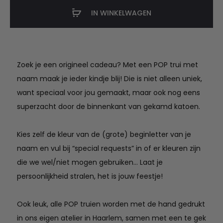
naam
IN WINKELWAGEN
in
meerdere
kleuren
aantal
Zoek je een origineel cadeau? Met een POP trui met
naam maak je ieder kindje blij! Die is niet alleen uniek,
want speciaal voor jou gemaakt, maar ook nog eens
superzacht door de binnenkant van gekamd katoen.
Kies zelf de kleur van de (grote) beginletter van je
naam en vul bij “special requests” in of er kleuren zijn
die we wel/niet mogen gebruiken… Laat je
persoonlijkheid stralen, het is jouw feestje!
Ook leuk, alle POP truien worden met de hand gedrukt
in ons eigen atelier in Haarlem, samen met een te gek