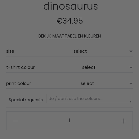
dinosaurus
€
34.95
BEKIJK MAATTABEL EN KLEUREN
size
t-shirt colour
print colour
Special requests
dames
t-
shirt