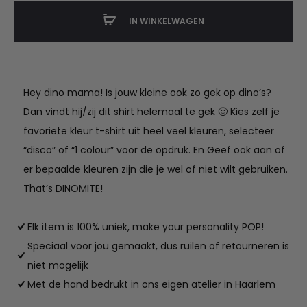
neon
IN WINKELWAGEN
dinosaurus
aantal
Hey dino mama! Is jouw kleine ook zo gek op dino’s?
Dan vindt hij/zij dit shirt helemaal te gek 🙂 Kies zelf je
favoriete kleur t-shirt uit heel veel kleuren, selecteer
“disco” of “1 colour” voor de opdruk. En Geef ook aan of
er bepaalde kleuren zijn die je wel of niet wilt gebruiken.
That’s DINOMITE!
Elk item is 100% uniek, make your personality POP!
Speciaal voor jou gemaakt, dus ruilen of retourneren is
niet mogelijk
Met de hand bedrukt in ons eigen atelier in Haarlem