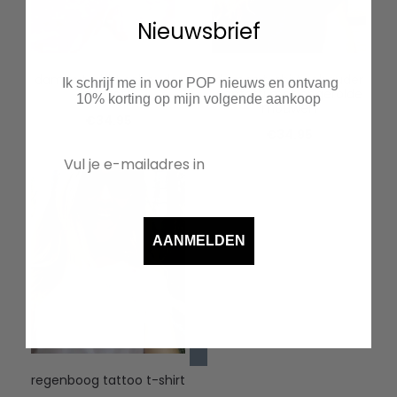
Nieuwsbrief
dames t-shirt schouder
dames t-shirt schouder
Ik schrijf me in voor POP nieuws en ontvang
confetti
confetti met opgerolde
10% korting op mijn volgende aankoop
mouwen
€
34.95
€
34.95
AANMELDEN
regenboog tattoo t-shirt