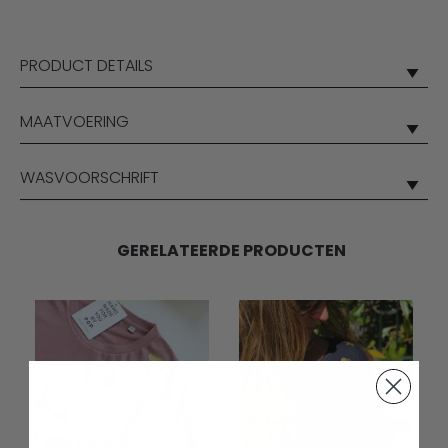
PRODUCT DETAILS
MAATVOERING
WASVOORSCHRIFT
GERELATEERDE PRODUCTEN